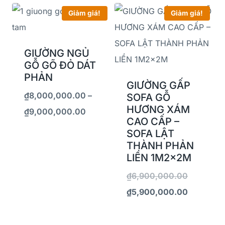
Giảm giá!
Giảm giá!
GIƯỜNG NGỦ
GỖ GÕ ĐỎ DÁT
PHẢN
GIƯỜNG GẤP
₫
8,000,000.00
–
SOFA GỖ
HƯƠNG XÁM
₫
9,000,000.00
CAO CẤP –
SOFA LẬT
THÀNH PHẢN
LIỀN 1M2x2M
₫
6,900,000.00
₫
5,900,000.00