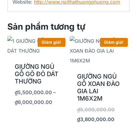
Website:
http://www.noithathuongphuong.com
Sản phẩm tương tự
Giảm giá!
Giảm giá!
GIƯỜNG NGỦ
GỖ GÕ ĐỎ DÁT
GIƯỜNG NGỦ
THƯỜNG
GỖ XOAN ĐÀO
GIA LAI
₫
5,500,000.00
–
1M6X2M
₫
6,000,000.00
₫
5,000,000.00
₫
3,800,000.00