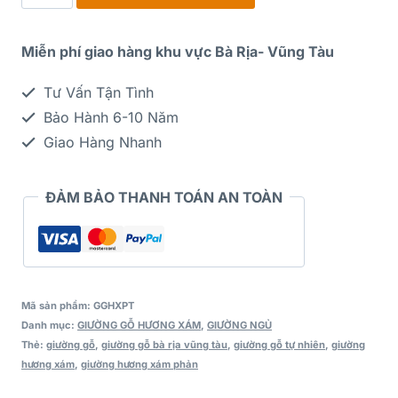
Miễn phí giao hàng khu vực Bà Rịa- Vũng Tàu
Tư Vấn Tận Tình
Bảo Hành 6-10 Năm
Giao Hàng Nhanh
ĐẢM BẢO THANH TOÁN AN TOÀN
Mã sản phẩm:
GGHXPT
Danh mục:
GIƯỜNG GỖ HƯƠNG XÁM
,
GIƯỜNG NGỦ
Thẻ:
giường gỗ
,
giường gỗ bà rịa vũng tàu
,
giường gỗ tự nhiên
,
giường
hương xám
,
giường hương xám phản