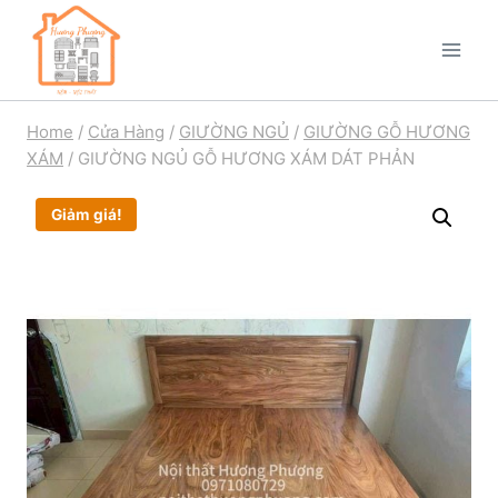
Home
/
Cửa Hàng
/
GIƯỜNG NGỦ
/
GIƯỜNG GỖ HƯƠNG
XÁM
/
GIƯỜNG NGỦ GỖ HƯƠNG XÁM DÁT PHẢN
Giảm giá!