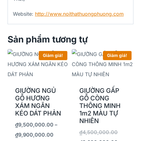
Website:
http://www.noithathuongphuong.com
Sản phẩm tương tự
Giảm giá!
Giảm giá!
GIƯỜNG NGỦ
GIƯỜNG GẤP
GỖ HƯƠNG
GỖ CÒNG
XÁM NGĂN
THÔNG MINH
KÉO DÁT PHẢN
1m2 MÀU TỰ
NHIÊN
₫
9,500,000.00
–
₫
4,500,000.00
₫
9,900,000.00