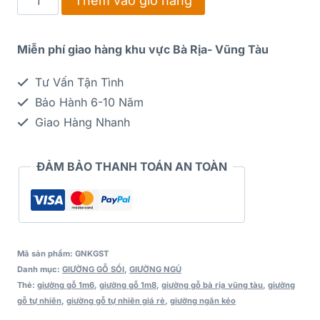
Thêm vào giỏ hàng
Miễn phí giao hàng khu vực Bà Rịa- Vũng Tàu
Tư Vấn Tận Tình
Bảo Hành 6-10 Năm
Giao Hàng Nhanh
ĐẢM BẢO THANH TOÁN AN TOÀN
Mã sản phẩm:
GNKGST
Danh mục:
GIƯỜNG GỖ SỒI
,
GIƯỜNG NGỦ
Thẻ:
giường gỗ 1m6
,
giường gỗ 1m8
,
giường gỗ bà rịa vũng tàu
,
giường
gỗ tự nhiên
,
giường gỗ tự nhiên giá rẻ
,
giường ngăn kéo