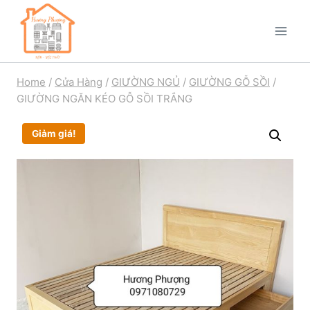
Home
/
Cửa Hàng
/
GIƯỜNG NGỦ
/
GIƯỜNG GỖ SỒI
/
GIƯỜNG NGĂN KÉO GỖ SỒI TRẮNG
Giảm giá!