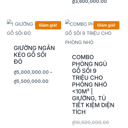
₫
3,600,000.00
Giảm giá!
Giảm giá!
GIƯỜNG NGĂN
KÉO GỖ SỒI
COMBO
ĐỎ
PHÒNG NGỦ
GỖ SỒI 9
₫
5,000,000.00
–
TRIỆU CHO
₫
5,500,000.00
PHÒNG NHỎ
<10M² |
GIƯỜNG, TỦ
TIẾT KIỆM DIỆN
TÍCH
₫
10,500,000.00