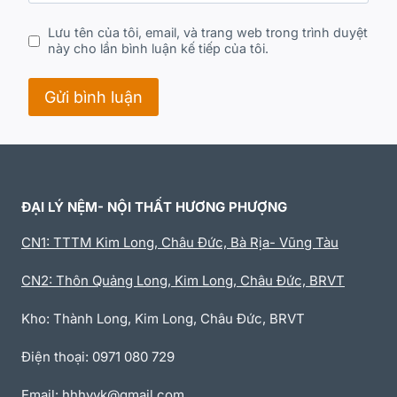
Lưu tên của tôi, email, và trang web trong trình duyệt
này cho lần bình luận kế tiếp của tôi.
ĐẠI LÝ NỆM- NỘI THẤT HƯƠNG PHƯỢNG
CN1: TTTM Kim Long, Châu Đức, Bà Rịa- Vũng Tàu
CN2: Thôn Quảng Long, Kim Long, Châu Đức, BRVT
Kho: Thành Long, Kim Long, Châu Đức, BRVT
Điện thoại: 0971 080 729
Email: hhhvvk@gmail.com