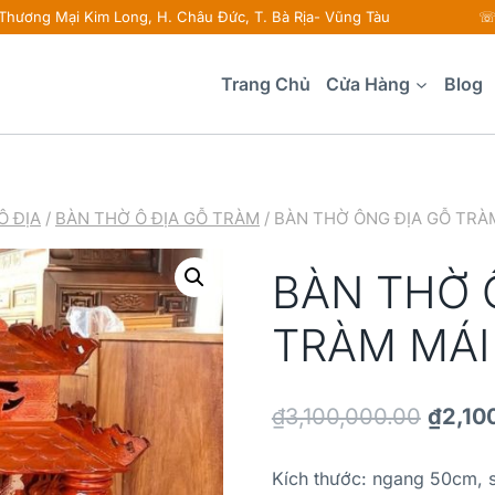
 Thương Mại Kim Long, H. Châu Đức, T. Bà Rịa- Vũng Tàu ☏ 
Trang Chủ
Cửa Hàng
Blog
Ô ĐỊA
/
BÀN THỜ Ô ĐỊA GỖ TRÀM
/
BÀN THỜ ÔNG ĐỊA GỖ TRÀ
BÀN THỜ 
TRÀM MÁI
₫
3,100,000.00
₫
2,10
Kích thước: ngang 50cm, 