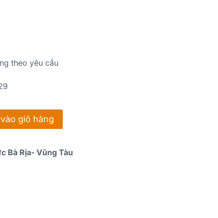
ng theo yêu cầu
729
vào giỏ hàng
ực Bà Rịa- Vũng Tàu