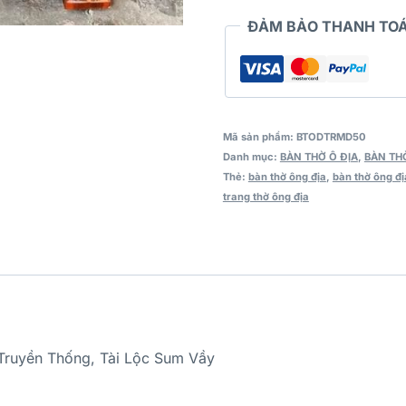
ĐẢM BẢO THANH TOÁ
Mã sản phẩm:
BTODTRMD50
Danh mục:
BÀN THỜ Ô ĐỊA
,
BÀN TH
Thẻ:
bàn thờ ông địa
,
bàn thờ ông đị
trang thờ ông địa
Truyền Thống, Tài Lộc Sum Vầy