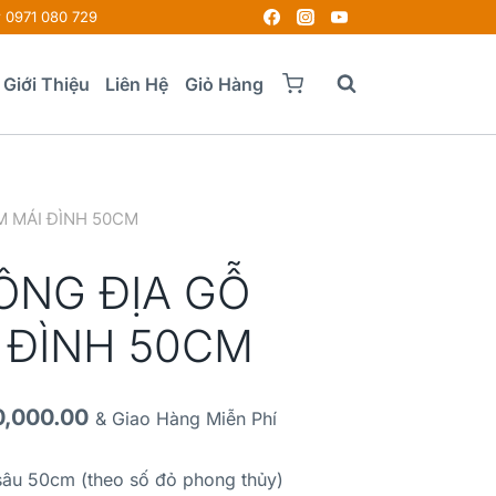
0971 080 729
Giới Thiệu
Liên Hệ
Giỏ Hàng
M MÁI ĐÌNH 50CM
ÔNG ĐỊA GỖ
 ĐÌNH 50CM
0,000.00
& Giao Hàng Miễn Phí
sâu 50cm (theo số đỏ phong thủy)