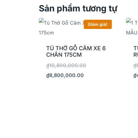
Sản phẩm tương tự
Giảm giá!
TỦ THỜ GỖ CĂM XE 6
T
CHÂN 175CM
R
₫
10,800,000.00
₫
₫
8,800,000.00
₫