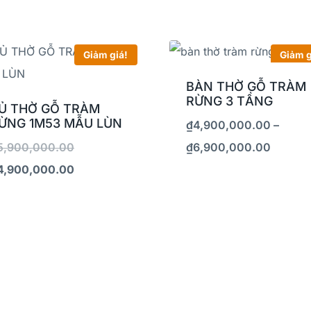
Giảm giá!
Giảm g
BÀN THỜ GỖ TRÀM
RỪNG 3 TẦNG
Ủ THỜ GỖ TRÀM
ỪNG 1M53 MẪU LÙN
₫
4,900,000.00
–
5,900,000.00
₫
6,900,000.00
4,900,000.00