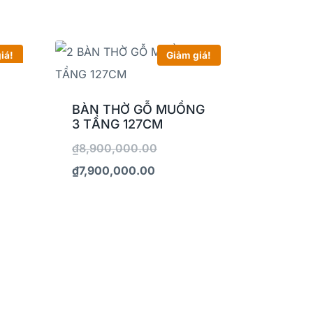
iá!
Giảm giá!
BÀN THỜ GỖ MUỒNG
3 TẦNG 127CM
₫
8,900,000.00
₫
7,900,000.00