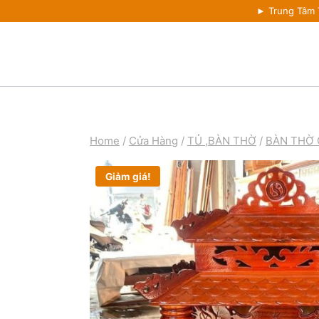
► Trung Tâm
Home
/
Cửa Hàng
/
TỦ ,BÀN THỜ
/
BÀN THỜ 
Giảm giá!