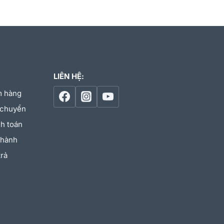
LIÊN HỆ:
m hàng
 chuyển
h toán
 hành
trả