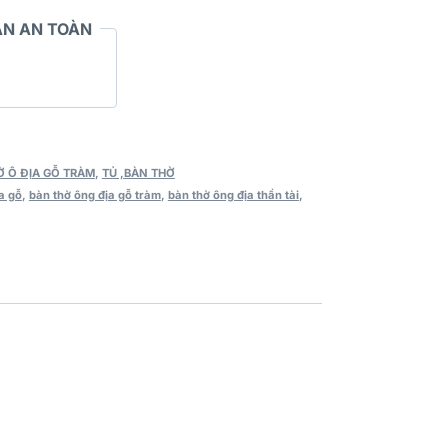
N AN TOÀN
Ờ Ô ĐỊA GỖ TRÀM
,
TỦ ,BÀN THỜ
a gỗ
,
bàn thờ ông địa gỗ tràm
,
bàn thờ ông địa thần tài
,