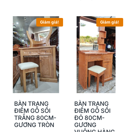
Giảm giá!
Giảm giá!
BÀN TRANG
BÀN TRANG
ĐIỂM GỖ SỒI
ĐIỂM GỖ SỒI
TRẮNG 80CM-
ĐỎ 80CM-
GƯƠNG TRÒN
GƯƠNG
VUÔNG HÀNG