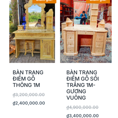
BÀN TRANG
BÀN TRANG
ĐIỂM GỖ
ĐIỂM GỖ SỒI
THÔNG 1M
TRẮNG 1M-
GƯƠNG
₫
3,200,000.00
VUÔNG
₫
2,400,000.00
₫
4,900,000.00
₫
3,400,000.00