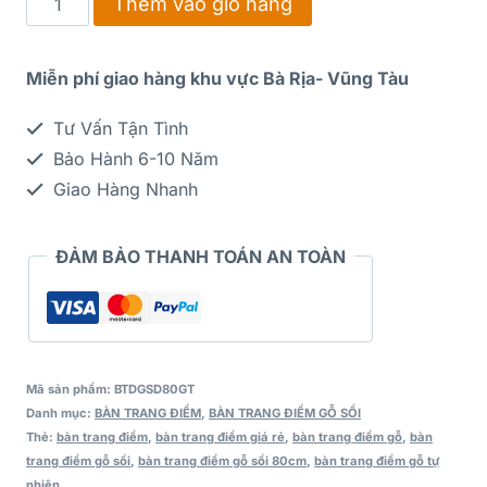
Thêm vào giỏ hàng
Miễn phí giao hàng khu vực Bà Rịa- Vũng Tàu
Tư Vấn Tận Tình
Bảo Hành 6-10 Năm
Giao Hàng Nhanh
ĐẢM BẢO THANH TOÁN AN TOÀN
Mã sản phẩm:
BTDGSD80GT
Danh mục:
BÀN TRANG ĐIỂM
,
BÀN TRANG ĐIỂM GỖ SỒI
Thẻ:
bàn trang điểm
,
bàn trang điểm giá rẻ
,
bàn trang điểm gỗ
,
bàn
trang điểm gỗ sồi
,
bàn trang điểm gỗ sồi 80cm
,
bàn trang điểm gỗ tự
nhiên