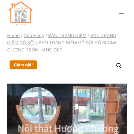
Home
/
Cửa Hàng
/
BÀN TRANG ĐIỂM
/
BÀN TRANG
ĐIỂM GỖ SỒI
/
BÀN TRANG ĐIỂM GỖ SỒI ĐỎ 80CM-
GƯƠNG TRÒN HÀNG ĐẸP
Giảm giá!