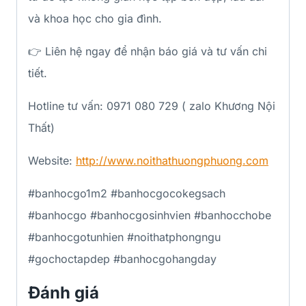
và khoa học cho gia đình.
👉 Liên hệ ngay để nhận báo giá và tư vấn chi
tiết.
Hotline tư vấn: 0971 080 729 ( zalo Khương Nội
Thất)
Website:
http://www.noithathuongphuong.com
#banhocgo1m2 #banhocgocokegsach
#banhocgo #banhocgosinhvien #banhocchobe
#banhocgotunhien #noithatphongngu
#gochoctapdep #banhocgohangday
Đánh giá