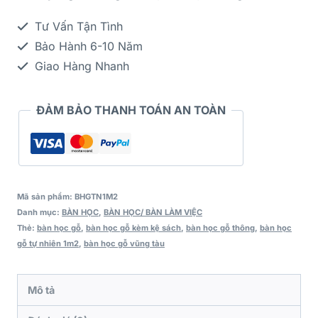
Tư Vấn Tận Tình
Bảo Hành 6-10 Năm
Giao Hàng Nhanh
ĐẢM BẢO THANH TOÁN AN TOÀN
Mã sản phẩm:
BHGTN1M2
Danh mục:
BÀN HỌC
,
BÀN HỌC/ BÀN LÀM VIỆC
Thẻ:
bàn học gỗ
,
bàn học gỗ kèm kệ sách
,
bàn học gỗ thông
,
bàn học
gỗ tự nhiên 1m2
,
bàn học gỗ vũng tàu
Mô tả