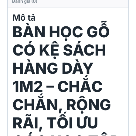
Đánh giá (0)
Mô tả
BÀN HỌC GỖ
CÓ KỆ SÁCH
HÀNG DÀY
1M2 – CHẮC
CHẮN, RỘNG
RÃI, TỐI ƯU