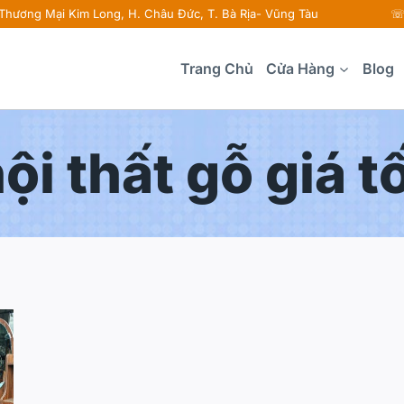
 Thương Mại Kim Long, H. Châu Đức, T. Bà Rịa- Vũng Tàu ☏ 
Trang Chủ
Cửa Hàng
Blog
ội thất gỗ giá t