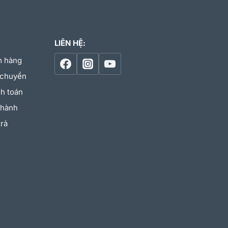
LIÊN HỆ:
m hàng
 chuyển
h toán
 hành
trả