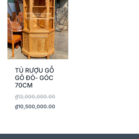
TỦ RƯỢU GỖ
GÕ ĐỎ- GÓC
70CM
₫
12,000,000.00
₫
10,500,000.00