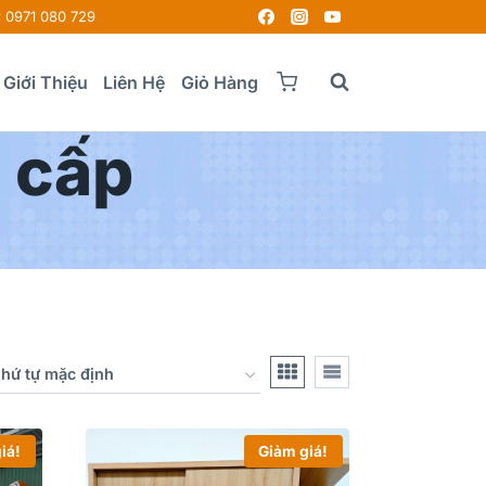
0971 080 729
Giới Thiệu
Liên Hệ
Giỏ Hàng
 cấp
iá!
Giảm giá!