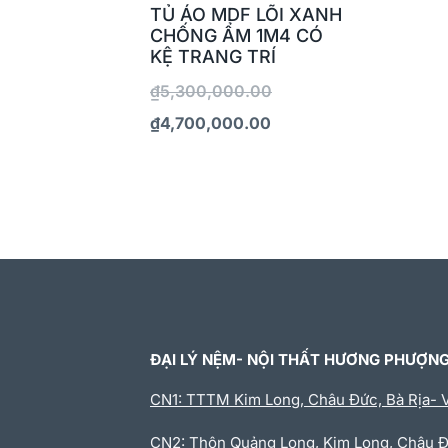
TỦ ÁO MDF LÕI XANH
CHỐNG ẨM 1M4 CÓ
KỆ TRANG TRÍ
₫
5,300,000.00
₫
4,700,000.00
ĐẠI LÝ NỆM- NỘI THẤT HƯƠNG PHƯỢN
CN1: TTTM Kim Long, Châu Đức, Bà Rịa- 
CN2: Thôn Quảng Long, Kim Long, Châu 