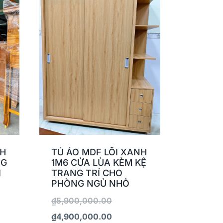
NH
TỦ ÁO MDF LÕI XANH
NG
1M6 CỬA LÙA KÈM KỆ
I
TRANG TRÍ CHO
PHÒNG NGỦ NHỎ
₫
5,900,000.00
₫
4,900,000.00