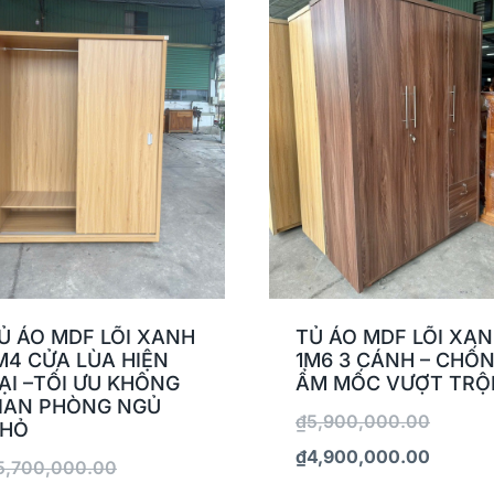
Ủ ÁO MDF LÕI XANH
TỦ ÁO MDF LÕI XA
M4 CỬA LÙA HIỆN
1M6 3 CÁNH – CHỐ
ẠI –TỐI ƯU KHÔNG
ẨM MỐC VƯỢT TRỘ
IAN PHÒNG NGỦ
₫
5,900,000.00
HỎ
₫
4,900,000.00
5,700,000.00