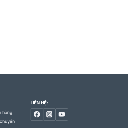
LIÊN HỆ:
m hàng
 chuyển