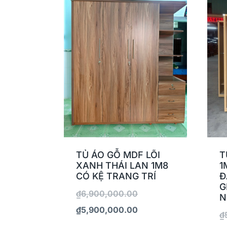
TỦ ÁO GỖ MDF LÕI
T
XANH THÁI LAN 1M8
1
CÓ KỆ TRANG TRÍ
Đ
G
₫
6,900,000.00
N
₫
5,900,000.00
₫