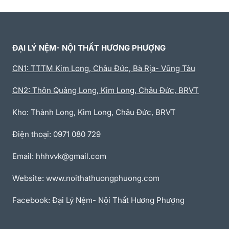
ĐẠI LÝ NỆM- NỘI THẤT HƯƠNG PHƯỢNG
CN1: TTTM Kim Long, Châu Đức, Bà Rịa- Vũng Tàu
CN2: Thôn Quảng Long, Kim Long, Châu Đức, BRVT
Kho: Thành Long, Kim Long, Châu Đức, BRVT
Điện thoại: 0971 080 729
Email: hhhvvk@gmail.com
Website: www.noithathuongphuong.com
Facebook: Đại Lý Nệm- Nội Thất Hương Phượng