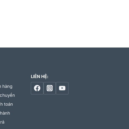
LIÊN HỆ:
m hàng
 chuyển
h toán
 hành
trả