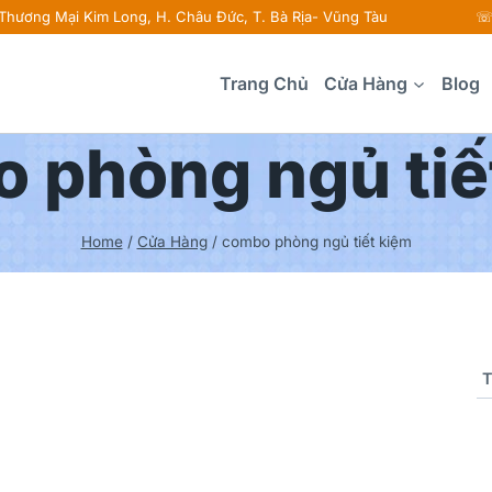
 Thương Mại Kim Long, H. Châu Đức, T. Bà Rịa- Vũng Tàu ☏ 
Trang Chủ
Cửa Hàng
Blog
 phòng ngủ tiế
Home
/
Cửa Hàng
/
combo phòng ngủ tiết kiệm