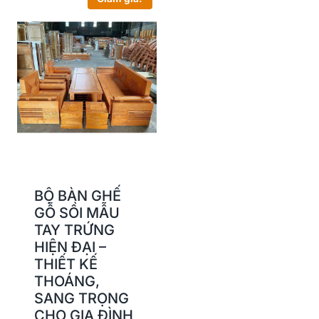
BỘ BÀN GHẾ
GỖ SỒI MẪU
TAY TRỨNG
HIỆN ĐẠI –
THIẾT KẾ
THOÁNG,
SANG TRỌNG
CHO GIA ĐÌNH