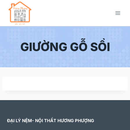
GIƯỜNG GỖ SỒI
ĐẠI LÝ NỆM- NỘI THẤT HƯƠNG PHƯỢNG